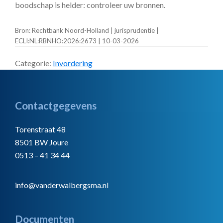
boodschap is helder: controleer uw bronnen.
Bron: Rechtbank Noord-Holland | jurisprudentie |
ECLI:NL:RBNHO:2026:2673 | 10-03-2026
Categorie:
Invordering
Footer
Contactgegevens
Torenstraat 48
8501 BW Joure
0513 – 41 34 44
info@vanderwalbergsma.nl
Documenten