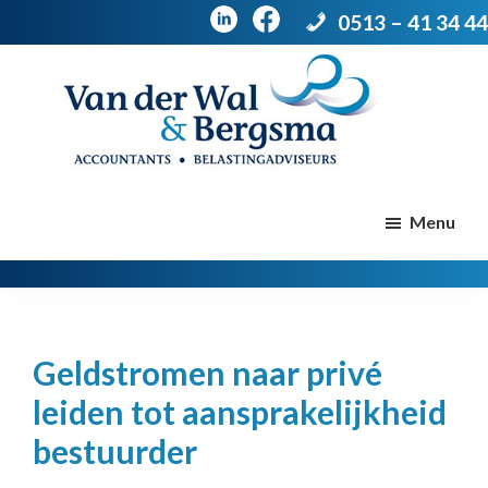
0513 – 41 34 44
Door
Spring
naar
naar
de
de
Van
Accountants
der
hoofd
voettekst
|
Menu
Wal
Belastingadviseurs
&
Bergsma
inhoud
Geldstromen naar privé
leiden tot aansprakelijkheid
bestuurder